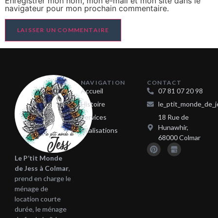
Enregistrer mon nom, mon e-mail et mon site dans le
navigateur pour mon prochain commentaire.
NAVIGATION
CONTACT
Accueil
07 81 07 20 98
Histoire
le_ptit_monde_de_j
Services
18 Rue de
Hunawhir,
Réalisations
68000 Colmar
Le P’tit Monde
de Jess à Colmar
,
prend en charge le
ménage de
location courte
durée, le ménage