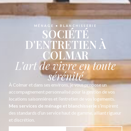
MÉNAGE • BLANCHISSERIE
SOCIÉTÉ
D'ENTRETIEN À
COLMAR
L’art de vivre en toute
sérénité
À Colmar et dans ses environs, je vous propose un
accompagnement personnalisé pour la gestion de vos
locations saisonnières et l’entretien de vos logements.
Mes services de ménage et blanchisserie
s’inspirent
des standards d’un service haut de gamme, alliant rigueur
et discrétion.