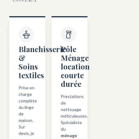
Blanchisserie
Pôle
&
Ménage
Soins
location
textiles
courte
durée
Prise en
charge
Prestations
complète
de
du linge
nettoyage
de
méticuleuses.
maison.
Spécialiste
Sur
du
devis, je
ménage