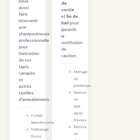
peux
de
aussi
sortie
faire
et
fin de
intervenir
bail
pour
une
garantir
shampouineuse
la
professionnelle
restitution
pour
de
l’entretien
caution.
de vos
tapis,
Ménage
canapés
de
et
printemps
autres
textiles
Remise
d’ameublement.
en
état
après
Forfait
travaux
blanchisserie
Remise
Nettoyage
en
tissus