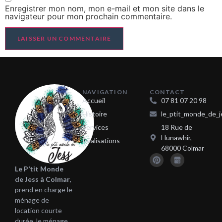
Enregistrer mon nom, mon e-mail et mon site dans le
navigateur pour mon prochain commentaire.
NAVIGATION
CONTACT
Accueil
07 81 07 20 98
Histoire
le_ptit_monde_de_j
Services
18 Rue de
Hunawhir,
Réalisations
68000 Colmar
Le P’tit Monde
de Jess à Colmar
,
prend en charge le
ménage de
location courte
durée, le ménage